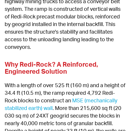
highway mining trucks to access a conveyor belt 
system. The ramp is constructed of vertical walls 
of Redi-Rock precast modular blocks, reinforced 
by geogrid installed in the internal backfill. This 
ensures the structure's stability and facilitates 
access to the unloading landing leading to the 
conveyors.
Why Redi-Rock? A Reinforced, 
Engineered Solution
With a length of over 525 ft (160 m) and a height of 
34.4 ft (10.5 m), the ramp required 4,792 Redi-
Rock blocks to construct an 
MSE (mechanically 
stabilized earth) wall
. More than 215,600 sq ft (20 
030 sq m) of 24XT geogrid secures the blocks in 
nearly 40,000 metric tons of granular backfill. 
Despite a height of nearly 33 ft (10 m), the walls are 