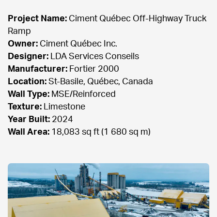
Project Name:
 Ciment Québec Off-Highway Truck 
Owner:
Designer:
Manufacturer:
Location:
Wall Type:
Texture:
Year Built:
Wall Area:
 18,083 sq ft (1 680 sq m)